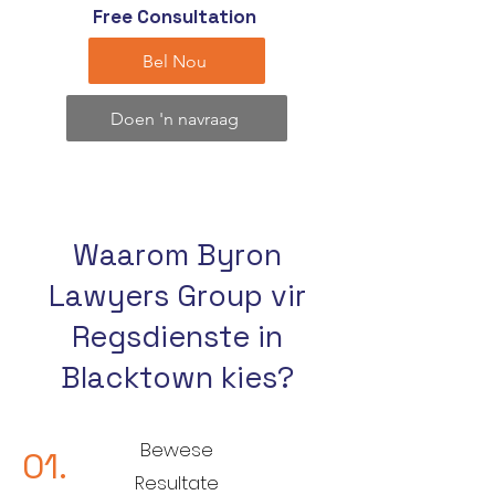
Free Consultation
Bel Nou
Doen 'n navraag
Waarom Byron
Lawyers Group vir
Regsdienste in
Blacktown kies?
Bewese
01.
Resultate