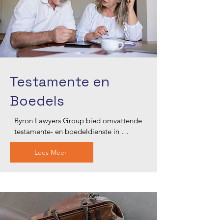
saak te behaal.
Testamente en
Boedels
Byron Lawyers Group bied omvattende 
testamente- en boedeldienste in 
Blacktown, wat u help om u 
Lees Meer
nalatenskap te beskerm en te verseker 
dat u wense nagekom word. Ons ervare 
span help met die opstel van 
testamente, boedelbeplanning, 
boedelbereddering en 
boedelbereddering. Ons bied 
deernisvolle en kundige leiding en 