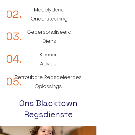
Medelydend
02.
Ondersteuning
Gepersonaliseerd
03.
Diens
Kenner
04.
Advies
Betroubare Regsgeleerdes
05.
Oplossings
Ons Blacktown
Regsdienste