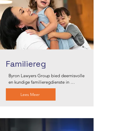
Familiereg
Byron Lawyers Group bied deernisvolle 
en kundige familieregdienste in 
Blacktown, en help met egskeiding, 
Lees Meer
kinderbewaring, 
eiendomsooreenkomste en meer. Ons 
toegewyde span bied persoonlike 
regsbystand wat op u unieke 
omstandighede afgestem is, en 
verseker dat u regte beskerm word en u 