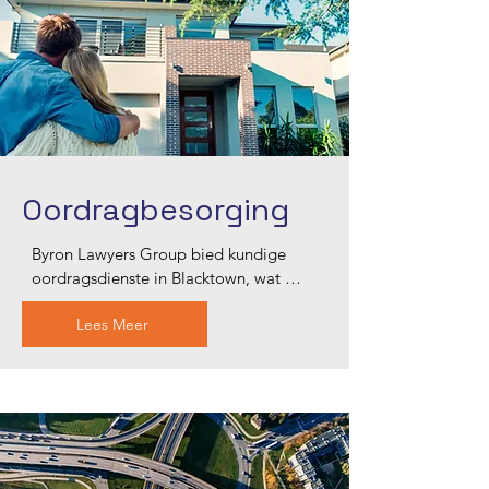
deur die regsproses met kundigheid en 
toewyding te lei.
Oordragbesorging
Byron Lawyers Group bied kundige 
oordragsdienste in Blacktown, wat 
gladde eiendomstransaksies vir kopers 
Lees Meer
en verkopers verseker. Ons ervare span 
hanteer alle aspekte van die 
oordragsproses, van kontrakhersienings 
tot skikking, met noukeurige aandag 
aan detail. Vertrou ons om u 
eiendomstransaksie naatloos en 
stresvry te maak, en u belange by elke 