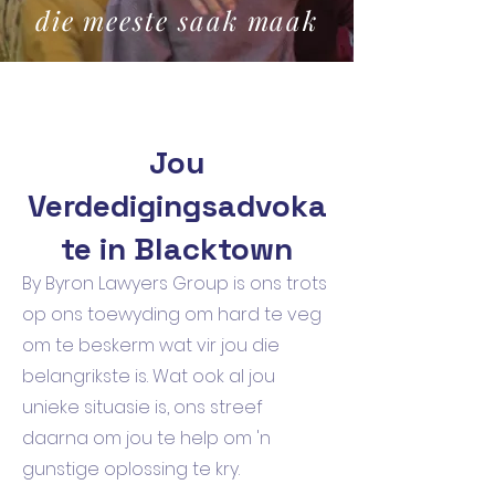
die meeste saak maak
Jou
Verdedigingsadvoka
te in Blacktown
By Byron Lawyers Group is ons trots
op ons toewyding om hard te veg
om te beskerm wat vir jou die
belangrikste is. Wat ook al jou
unieke situasie is, ons streef
daarna om jou te help om 'n
gunstige oplossing te kry.