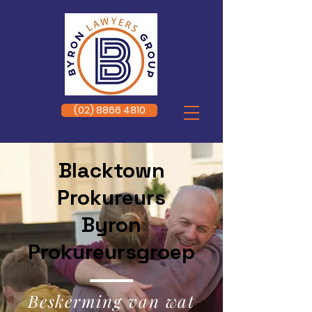
(02) 8866 4810
Blacktown
Prokureurs
Byron
Prokureursgroep
Beskerming van wat