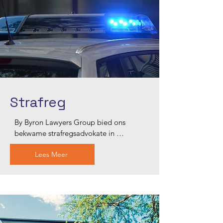
stem gehoor word. Vertrou ons om die 
kompleksiteite van familiereg met 
professionaliteit en sorg te navigeer.
Strafreg
By Byron Lawyers Group bied ons 
bekwame strafregsadvokate in 
Blacktown robuuste 
Lees Meer
verdedigingsdienste vir 'n reeks 
kriminele aanklagte. Ons ondersoek u 
saak noukeurig, betwis prosedurele 
foute en bied sterk 
hofverteenwoordiging. Ons verbintenis 
is om u regte te beskerm en die beste 
moontlike uitkoms te behaal, deur u 