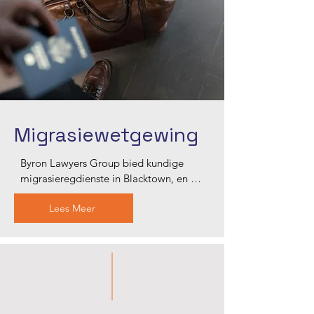
verseker dat u boedelsake met sorg en 
professionaliteit hanteer word.
Migrasiewetgewing
Byron Lawyers Group bied kundige 
migrasieregdienste in Blacktown, en 
help met visumaansoeke, appèlle en 
Lees Meer
burgerskapprosesse. Ons ervare 
migrasieprokureurs bied persoonlike 
leiding en help jou om deur Australië 
se komplekse immigrasiestelsel te 
navigeer. Vertrou ons om duidelike, 
betroubare en effektiewe oplossings te 
bied om jou migrasiedoelwitte te 