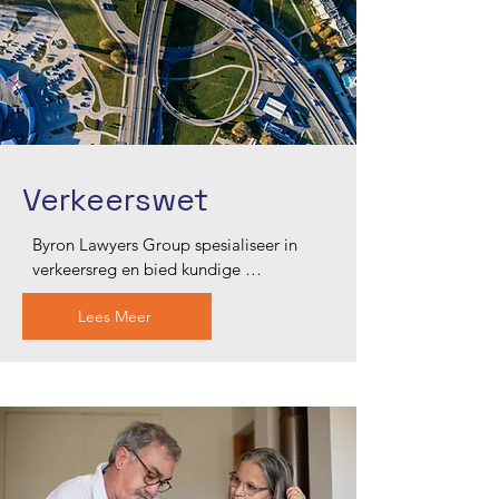
stap te beskerm.
Verkeerswet
Byron Lawyers Group spesialiseer in 
verkeersreg en bied kundige 
regsverteenwoordiging vir oortredings 
Lees Meer
soos spoedoortredings, dronkbestuur 
en lisensie-opskortings in Blacktown. 
Ons ervare verkeersadvokate verstaan 
die kompleksiteite van 
verkeersregulasies en werk onvermoeid 
om u regte te verdedig. Vertrou ons om 
deur die regskompleksiteite te navigeer 
en die beste moontlike uitkoms vir u 