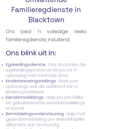
Familieregdienste in
Blacktown
Ons bied 'n volledige reeks
familieregdienste, insluitend:
Ons blink uit in:
Egskeidingsdienste
: Ons stroomlyn die
egskeidingsproses en lei jou na 'n
oplossing met minimale stres.
Kinderbewaringsreëlings
: Werk aan
oplossings wat die welstand van u
kinders prioritiseer.
Eiendomsskikkings
: Help jou om billike
en gebalanseerde eiendomsskikkings
te bereik.
Bemiddelingsondersteuning
: Hulp met
gesinsbemiddeling om vriendskaplike
uitkomste aan te moedig.