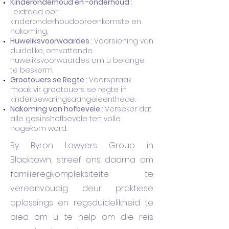
Kinderonderhoud en -onderhoud
:
Leidraad oor
kinderonderhoudooreenkomste en
nakoming.
Huweliksvoorwaardes
: Voorsiening van
duidelike, omvattende
huweliksvoorwaardes om u belange
te beskerm.
Grootouers se Regte
: Voorspraak
maak vir grootouers se regte in
kinderbewaringsaangeleenthede.
Nakoming van hofbevele
: Verseker dat
alle gesinshofbevele ten volle
nagekom word.
By Byron Lawyers Group in
Blacktown, streef ons daarna om
familieregkompleksiteite te
vereenvoudig deur praktiese
oplossings en regsduidelikheid te
bied om u te help om die reis