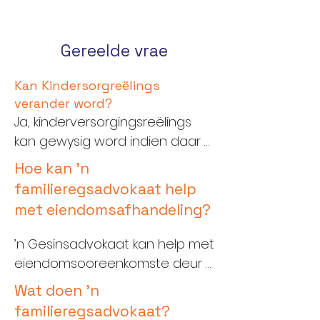
Gereelde vrae
Kan Kindersorgreëlings
verander word?
Ja, kinderversorgingsreëlings 
kan gewysig word indien daar 
beduidende veranderinge in 
Hoe kan 'n
omstandighede is. Dit is 
familieregsadvokaat help
noodsaaklik om met 'n 
met eiendomsafhandeling?
prokureur saam te werk om te 
verseker dat enige 
’n Gesinsadvokaat kan help met 
veranderinge in die beste 
eiendomsooreenkomste deur 
belang van die kind aangebring 
regsadvies te bied rakende u 
Wat doen 'n
word en aan wetlike vereistes 
regte en aansprake. Hulle 
familieregsadvokaat?
voldoen.