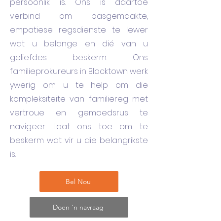
persoonlik is. Ons is daartoe
verbind om pasgemaakte,
empatiese regsdienste te lewer
wat u belange en dié van u
geliefdes beskerm. Ons
familieprokureurs in Blacktown werk
ywerig om u te help om die
kompleksiteite van familiereg met
vertroue en gemoedsrus te
navigeer. Laat ons toe om te
beskerm wat vir u die belangrikste
is.
Bel Nou
Doen 'n navraag