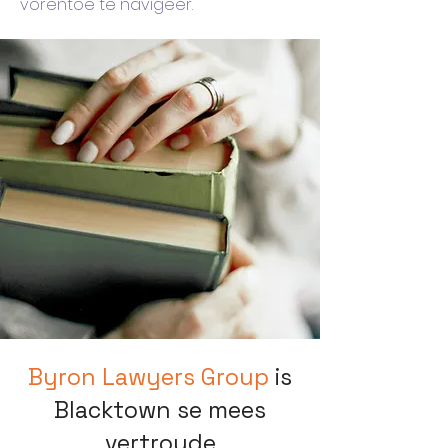
vorentoe te navigeer.
Byron Lawyers Group
is
Blacktown se mees
vertroude