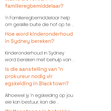
en meer koste-effektief as om 
familieregbemiddelaar?
hof toe te gaan. Bemiddeling 
bevorder samewerkende 
'n Familieregbemiddelaar help 
probleemoplossing, verminder 
om geskille buite die hof op te 
konflik en help om vriendskaplike 
los deur besprekings tussen die 
Hoe word kinderonderhoud
verhoudings te handhaaf, wat 
betrokke partye te fasiliteer. 
in Sydney bereken?
veral belangrik is wanneer 
Bemiddeling is dikwels 'n koste-
kinders betrokke is. 'n 
effektiewe en minder 
Kinderonderhoud in Sydney 
Bemiddelaar fasiliteer 
teenstrydige benadering om 
word bereken met behulp van 
besprekings en lei beide partye 
ooreenkomste oor 
'n formule van die 
Is die aanstelling van 'n
na wedersyds aanvaarbare 
familieregkwessies te bereik.
Departement van Menslike 
prokureur nodig vir
ooreenkomste.
Dienste (Kinderonderhoud). 
egskeiding in Blacktown?
Hierdie formule neem die 
inkomste van beide ouers, die 
Alhoewel jy 'n egskeiding op jou 
aantal kinders, die tyd wat elke 
eie kan bestuur, kan die 
ouer saam met die kinders 
aanstelling van 'n prokureur jou 