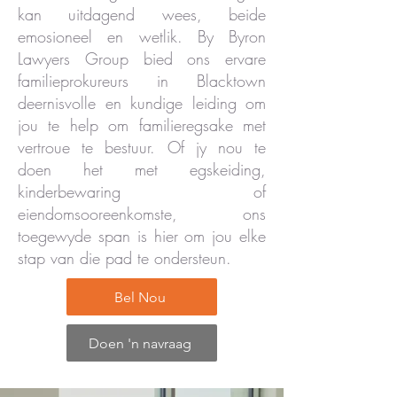
kan uitdagend wees, beide
emosioneel en wetlik. By Byron
Lawyers Group bied ons ervare
familieprokureurs in Blacktown
deernisvolle en kundige leiding om
jou te help om familieregsake met
vertroue te bestuur. Of jy nou te
doen het met egskeiding,
kinderbewaring of
eiendomsooreenkomste, ons
toegewyde span is hier om jou elke
stap van die pad te ondersteun.
Bel Nou
Doen 'n navraag