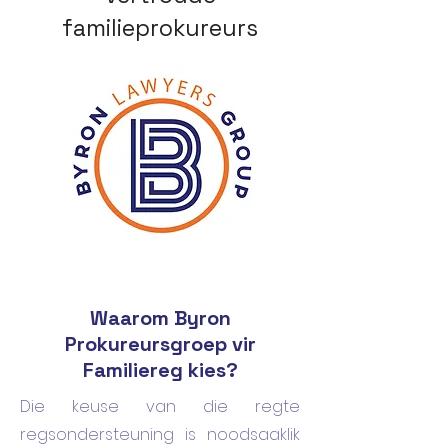
familieprokureurs
Waarom Byron
Prokureursgroep vir
Familiereg kies?
Die keuse van die regte
regsondersteuning is noodsaaklik