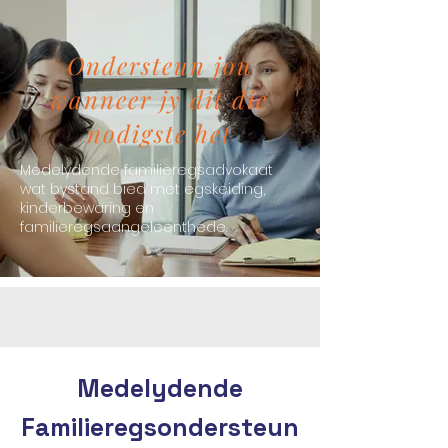
Ondersteun jou
wanneer jy dit die
nodigste het
Medelydende familieregsadvokaat
wat bystand bied met egskeiding,
kinderbewaring en
familieregsaangeleenthede.
Medelydende
Familieregsondersteun