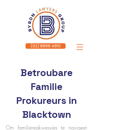
(02) 8866 4810
Betroubare
Familie
Prokureurs in
Blacktown
Om familieregkwessies te navigeer