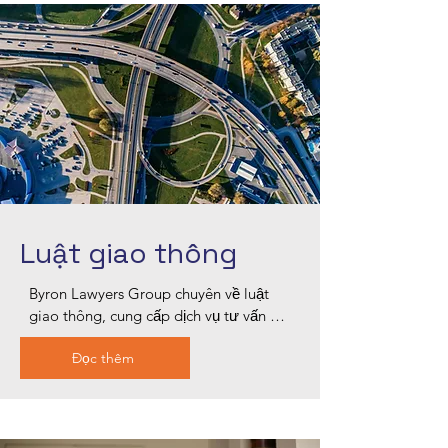
của quy trình chuyển nhượng, từ xem 
xét hợp đồng đến thanh toán, với sự 
chú trọng tỉ mỉ đến từng chi tiết. Hãy tin 
tưởng chúng tôi để giao dịch bất động 
sản của bạn diễn ra suôn sẻ và không 
căng thẳng, bảo vệ quyền lợi của bạn ở 
mọi bước.
Luật giao thông
Byron Lawyers Group chuyên về luật 
giao thông, cung cấp dịch vụ tư vấn 
pháp lý chuyên nghiệp cho các hành vi 
Đọc thêm
vi phạm như chạy quá tốc độ, lái xe khi 
say rượu và bị thu hồi giấy phép lái xe 
tại Blacktown. Các luật sư giao thông 
giàu kinh nghiệm của chúng tôi hiểu rõ 
sự phức tạp của các quy định giao 