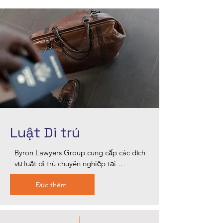
hỗ trợ soạn thảo di chúc, lập kế hoạch 
thừa kế, thủ tục chứng thực di chúc và 
quản lý tài sản thừa kế. Chúng tôi cung 
cấp sự hướng dẫn tận tâm và chuyên 
nghiệp, đảm bảo các vấn đề về tài sản 
thừa kế của bạn được xử lý cẩn thận và 
chuyên nghiệp.
Luật Di trú
Byron Lawyers Group cung cấp các dịch 
vụ luật di trú chuyên nghiệp tại 
Blacktown, hỗ trợ các thủ tục xin visa, 
Đọc thêm
kháng cáo và nhập quốc tịch. Các luật 
sư di trú giàu kinh nghiệm của chúng 
tôi cung cấp hướng dẫn cá nhân hóa, 
giúp bạn điều hướng hệ thống nhập cư 