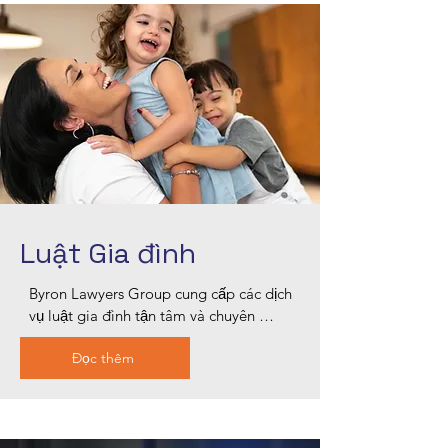
Luật Gia đình
Byron Lawyers Group cung cấp các dịch 
vụ luật gia đình tận tâm và chuyên 
nghiệp tại Blacktown, hỗ trợ các vấn đề 
Đọc thêm
về ly hôn, quyền nuôi con, phân chia tài 
sản và nhiều hơn nữa. Đội ngũ tận tụy 
của chúng tôi cung cấp hướng dẫn 
pháp lý cá nhân hóa phù hợp với hoàn 
cảnh riêng của bạn, đảm bảo quyền lợi 