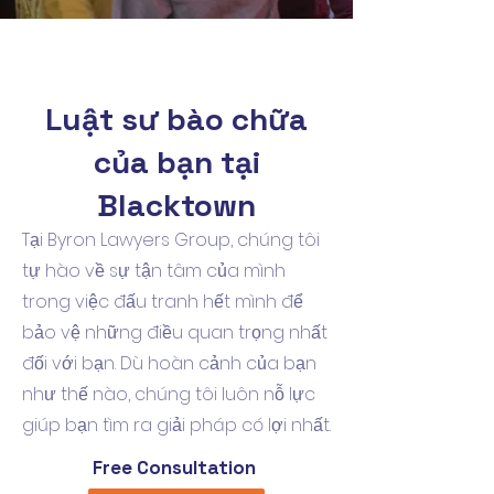
Luật sư bào chữa
của bạn tại
Blacktown
Tại Byron Lawyers Group, chúng tôi
tự hào về sự tận tâm của mình
trong việc đấu tranh hết mình để
bảo vệ những điều quan trọng nhất
đối với bạn. Dù hoàn cảnh của bạn
như thế nào, chúng tôi luôn nỗ lực
giúp bạn tìm ra giải pháp có lợi nhất.
Free Consultation