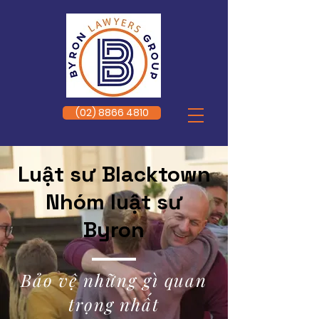
(02) 8866 4810
Luật sư Blacktown
Nhóm luật sư
Byron
Bảo vệ những gì quan
trọng nhất