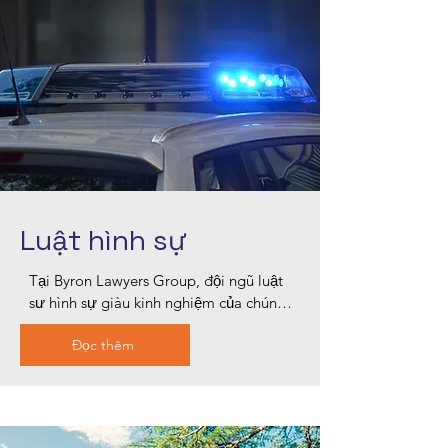
của bạn được bảo vệ và tiếng nói của 
bạn được lắng nghe. Hãy tin tưởng 
chúng tôi để giải quyết những vấn đề 
phức tạp của luật gia đình với sự 
chuyên nghiệp và chu đáo.
Luật hình sự
Tại Byron Lawyers Group, đội ngũ luật 
sư hình sự giàu kinh nghiệm của chúng 
tôi tại Blacktown cung cấp dịch vụ bào 
Đọc thêm
chữa mạnh mẽ cho nhiều loại tội danh 
hình sự. Chúng tôi điều tra kỹ lưỡng vụ 
án của bạn, phản bác các sai sót về thủ 
tục và cung cấp sự đại diện mạnh mẽ 
tại tòa án. Cam kết của chúng tôi là 