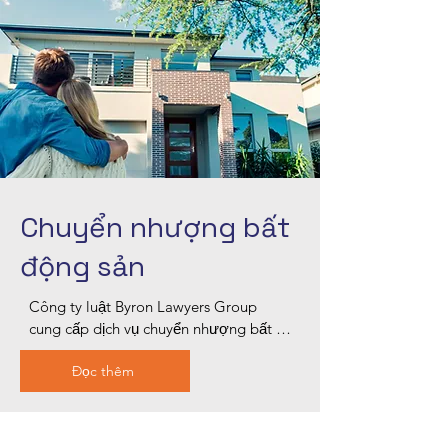
bảo vệ quyền lợi của bạn và đạt được 
kết quả tốt nhất có thể, hướng dẫn bạn 
xuyên suốt quá trình pháp lý với chuyên 
môn và sự tận tâm.
Chuyển nhượng bất
động sản
Công ty luật Byron Lawyers Group 
cung cấp dịch vụ chuyển nhượng bất 
động sản chuyên nghiệp tại Blacktown, 
Đọc thêm
đảm bảo các giao dịch bất động sản 
diễn ra suôn sẻ cho người mua và 
người bán. Đội ngũ giàu kinh nghiệm 
của chúng tôi xử lý tất cả các khía cạnh 