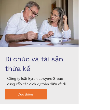
thông và làm việc không ngừng nghỉ để 
bảo vệ quyền lợi của bạn. Hãy tin 
tưởng chúng tôi để vượt qua những 
rắc rối pháp lý và đạt được kết quả tốt 
nhất cho vụ án của bạn.
Di chúc và tài sản
thừa kế
Công ty luật Byron Lawyers Group 
cung cấp các dịch vụ toàn diện về di 
chúc và thừa kế tại Blacktown, giúp bạn 
Đọc thêm
bảo vệ tài sản thừa kế và đảm bảo 
nguyện vọng của bạn được tôn trọng. 
Đội ngũ giàu kinh nghiệm của chúng tôi 